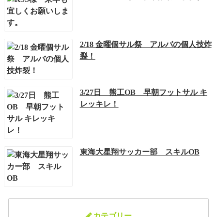
2/18 金曜個サル祭 アルバの個人技炸
裂！
3/27日 熊工OB 早朝フットサル キ
レッキレ！
東海大星翔サッカー部 スキルOB
カテゴリー