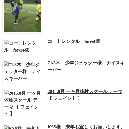
コートレンタル forest様
71/8木 少年ジェッター様 ナイスキ
ーパー
2015.8月 一ヶ月体験スクール テーマ
【 フェイント 】
KSS様 来年も宜しくお願いします。